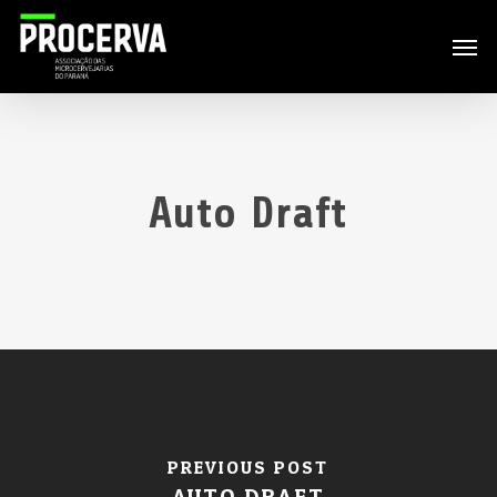
Skip
Men
to
main
content
Auto Draft
PREVIOUS POST
AUTO DRAFT