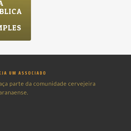
A
BLICA
MPLES
EJA UM ASSOCIADO
aça parte da comunidade cervejeira
aranaense.