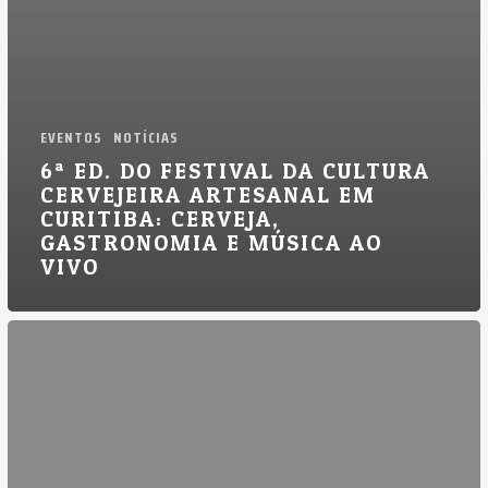
ao
Vivo
EVENTOS
NOTÍCIAS
6ª ED. DO FESTIVAL DA CULTURA
CERVEJEIRA ARTESANAL EM
CURITIBA: CERVEJA,
GASTRONOMIA E MÚSICA AO
VIVO
Festival
da
Cultura
da
Cerveja