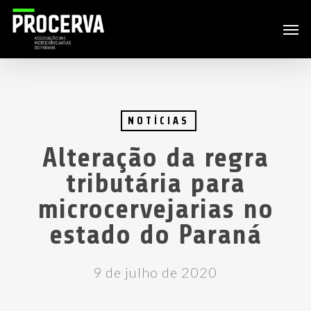
Skip
Men
to
main
content
NOTÍCIAS
Alteração da regra
tributária para
microcervejarias no
estado do Paraná
9 de julho de 2020