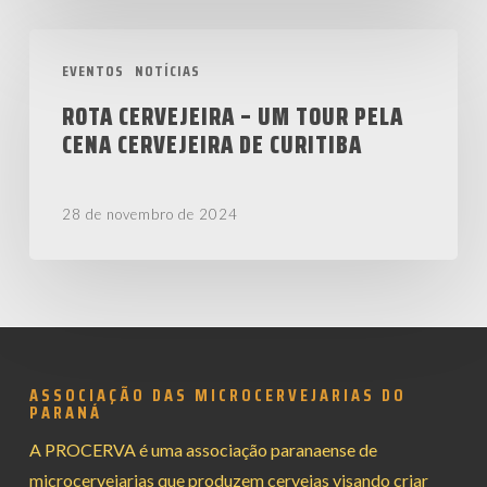
e
Rota
o
EVENTOS
NOTÍCIAS
Cervejeira
sabor
–
ROTA CERVEJEIRA – UM TOUR PELA
em
CENA CERVEJEIRA DE CURITIBA
Um
Maringá
Tour
Pela
28 de novembro de 2024
Cena
Cervejeira
de
Curitiba
ASSOCIAÇÃO DAS MICROCERVEJARIAS DO
PARANÁ
A PROCERVA é uma associação paranaense de
microcervejarias que produzem cervejas visando criar