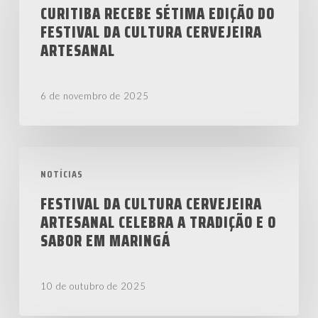
sétima
CURITIBA RECEBE SÉTIMA EDIÇÃO DO
FESTIVAL DA CULTURA CERVEJEIRA
edição
ARTESANAL
do
Festival
da
6 de novembro de 2025
Cultura
Cervejeira
Festival
Artesanal
NOTÍCIAS
da
Cultura
FESTIVAL DA CULTURA CERVEJEIRA
ARTESANAL CELEBRA A TRADIÇÃO E O
Cervejeira
SABOR EM MARINGÁ
Artesanal
celebra
a
10 de outubro de 2025
tradição