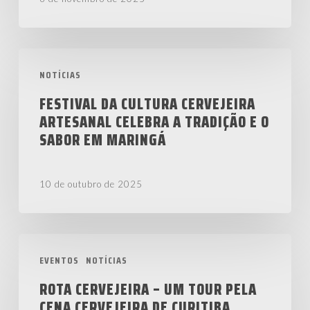
Cultura
Cervejeira
Festival
Artesanal
NOTÍCIAS
da
Cultura
FESTIVAL DA CULTURA CERVEJEIRA
ARTESANAL CELEBRA A TRADIÇÃO E O
Cervejeira
SABOR EM MARINGÁ
Artesanal
celebra
a
10 de outubro de 2025
tradição
e
Rota
o
EVENTOS
NOTÍCIAS
Cervejeira
sabor
–
ROTA CERVEJEIRA – UM TOUR PELA
em
CENA CERVEJEIRA DE CURITIBA
Um
Maringá