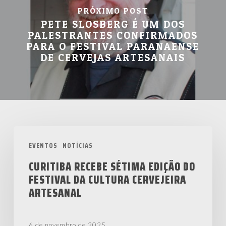
PRÓXIMO POST
PETE SLOSBERG É UM DOS
PALESTRANTES CONFIRMADOS
PARA O FESTIVAL PARANAENSE
DE CERVEJAS ARTESANAIS
Curitiba
EVENTOS
NOTÍCIAS
recebe
sétima
CURITIBA RECEBE SÉTIMA EDIÇÃO DO
FESTIVAL DA CULTURA CERVEJEIRA
edição
ARTESANAL
do
Festival
da
6 de novembro de 2025