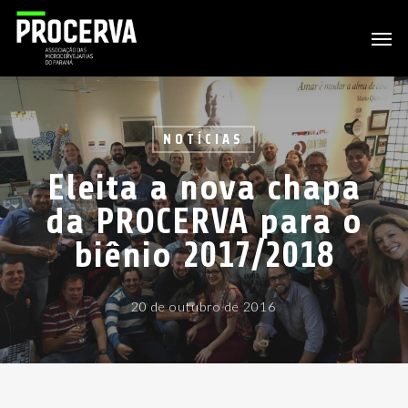
Skip
Men
to
main
content
NOTÍCIAS
Eleita a nova chapa
da PROCERVA para o
biênio 2017/2018
20 de outubro de 2016