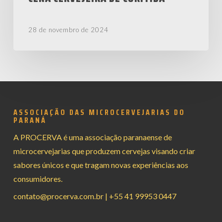
Tour
Pela
28 de novembro de 2024
Cena
Cervejeira
de
Curitiba
ASSOCIAÇÃO DAS MICROCERVEJARIAS DO
PARANÁ
A PROCERVA é uma associação paranaense de
microcervejarias que produzem cervejas visando criar
sabores únicos e que tragam novas experiências aos
consumidores.
contato@procerva.com.br
|
+55 41 99953 0447